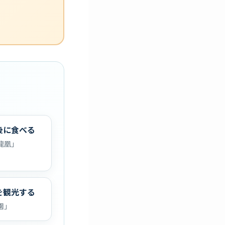
後に食べる
龍凰」
を観光する
園」