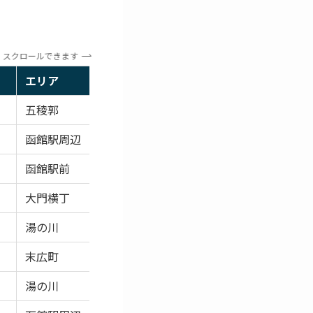
スクロールできます
エリア
おすすめポイン
五稜郭
代表格で観光と
函館駅周辺
昔ながらの一杯
函館駅前
到着後や移動前
大門横丁
夜の函館らしい
湯の川
温泉宿泊と相性
末広町
町中華らしい地
湯の川
ワンタンメンも