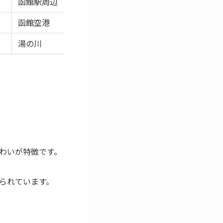
函館駅周辺
中華メニューも
函館空港
出発前後に使い
湯の川
チャーハンと合
わいが特徴です。
られています。