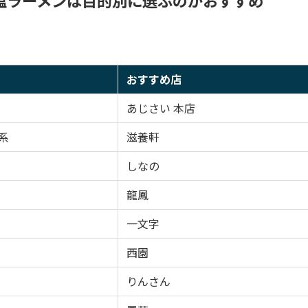
おすすめ店
あじさい 本店
系
滋養軒
しなの
龍鳳
一文字
西園
りんさん