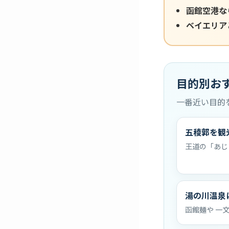
函館空港な
ベイエリア
目的別お
一番近い目的
五稜郭を観
王道の「あじ
湯の川温泉
函館麺や 一