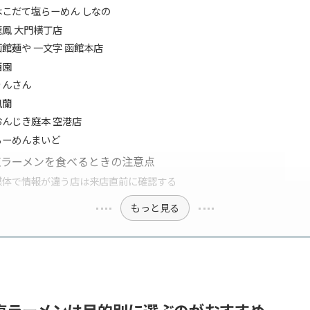
はこだて塩らーめん しなの
龍鳳 大門横丁店
函館麺や 一文字 函館本店
西園
りんさん
鳳蘭
おんじき庭本 空港店
らーめんまいど
塩ラーメンを食べるときの注意点
媒体で情報が違う店は来店直前に確認する
もっと見る
塩ラーメンは目的別に選ぶのがおすすめ