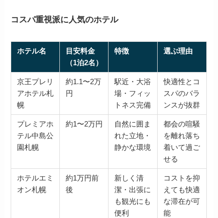
コスパ重視派に人気のホテル
ホテル名
目安料金
特徴
選ぶ理由
（1泊2名）
京王プレリ
約1.1〜2万
駅近・大浴
快適性とコ
アホテル札
円
場・フィッ
スパのバラ
幌
トネス完備
ンスが抜群
プレミアホ
約1〜2万円
自然に囲ま
都会の喧騒
テル中島公
れた立地・
を離れ落ち
園札幌
静かな環境
着いて過ご
せる
ホテルエミ
約1万円前
新しく清
コストを抑
オン札幌
後
潔・出張に
えても快適
も観光にも
な滞在が可
便利
能