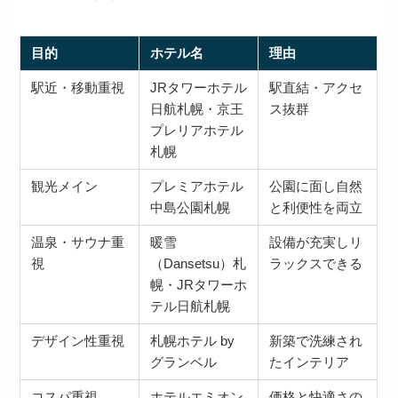
目的
ホテル名
理由
駅近・移動重視
JRタワーホテル
駅直結・アクセ
日航札幌・京王
ス抜群
プレリアホテル
札幌
観光メイン
プレミアホテル
公園に面し自然
中島公園札幌
と利便性を両立
温泉・サウナ重
暖雪
設備が充実しリ
視
（Dansetsu）札
ラックスできる
幌・JRタワーホ
テル日航札幌
デザイン性重視
札幌ホテル by
新築で洗練され
グランベル
たインテリア
コスパ重視
ホテルエミオン
価格と快適さの