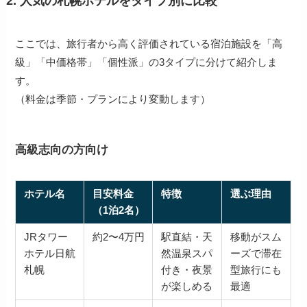
2. 人気の札幌ホテルをタイプ別に比較
ここでは、旅行者から高く評価されている宿泊施設を「高
級」「中価格帯」「個性派」の3タイプに分けて紹介しま
す。
（料金は季節・プランにより変動します）
高級志向の方向け
ホテル名
目安料金
特徴
選ぶ理由
（1泊2名）
JRタワー
約2〜4万円
駅直結・天
移動がスム
ホテル日航
然温泉スパ
ーズで滞在
札幌
付き・夜景
型旅行にも
が楽しめる
最適