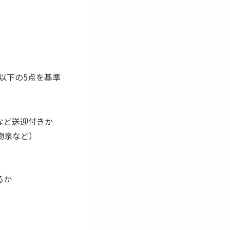
以下の5点を基準
など送迎付きか
物泉など）
るか