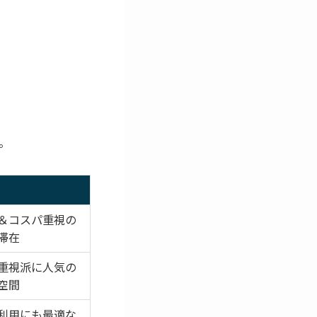
。
＆コスパ重視の
滞在
重視派に人気の
空間
利用にも最適な