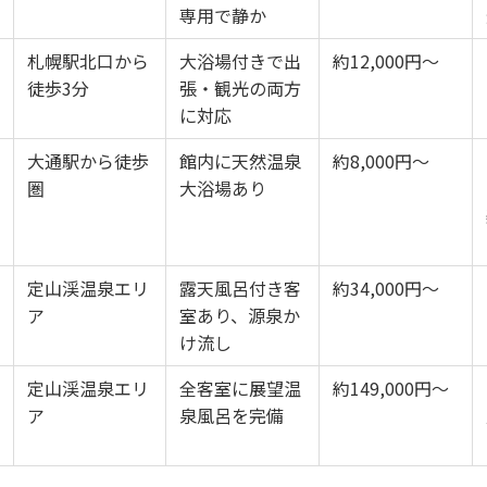
専用で静か
札幌駅北口から
大浴場付きで出
約12,000円〜
徒歩3分
張・観光の両方
に対応
大通駅から徒歩
館内に天然温泉
約8,000円〜
圏
大浴場あり
定山渓温泉エリ
露天風呂付き客
約34,000円〜
ア
室あり、源泉か
け流し
定山渓温泉エリ
全客室に展望温
約149,000円〜
ア
泉風呂を完備