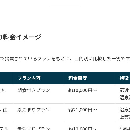
の料金イメージ
で掲載されているプランをもとに、目的別に比較した一例です
プラン内容
料金目安
特徴
 札
朝食付きプラン
約10,000円〜
駅近
温泉
N 由
素泊まりプラン
約21,000円〜
温泉
上質
テル
素泊まりプラン
約12,000円〜
出張