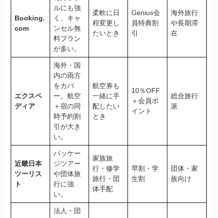
ルにも強
柔軟に日
Genius会
海外旅行
Booking.
く、キャ
程変更し
員特典割
や長期滞
com
ンセル無
たいとき
引
在
料プラン
が多い。
海外・国
内の両方
をカバ
航空券も
10％OFF
エクスペ
ー。航空
一緒に手
総合旅行
＋会員ポ
ディア
＋宿の同
配したい
派
イント
時予約割
とき
引が大き
い。
パッケー
家族旅
近畿日本
ジツアー
行・修学
早割・学
団体・家
ツーリス
や団体旅
旅行・団
生割
族向け
ト
行に強
体手配
い。
法人・団