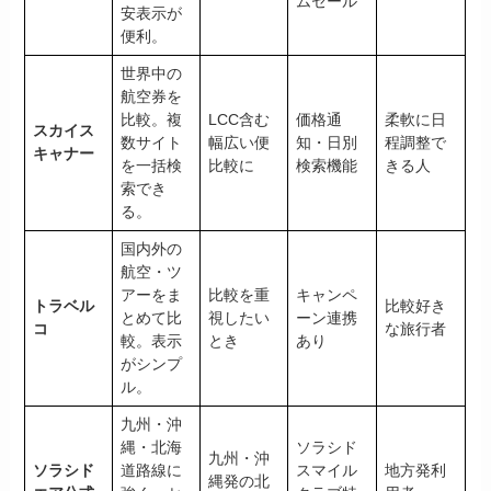
ムセール
安表示が
便利。
世界中の
航空券を
比較。複
LCC含む
価格通
柔軟に日
スカイス
数サイト
幅広い便
知・日別
程調整で
キャナー
を一括検
比較に
検索機能
きる人
索でき
る。
国内外の
航空・ツ
アーをま
比較を重
キャンペ
トラベル
比較好き
とめて比
視したい
ーン連携
コ
な旅行者
較。表示
とき
あり
がシンプ
ル。
九州・沖
縄・北海
ソラシド
九州・沖
ソラシド
道路線に
スマイル
地方発利
縄発の北