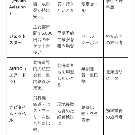
（Peach
学生・若
西・成田
安く行き
限定セー
Aviation
年層
発が特に
たいとき
ル
）
安い。
主要都市
間で5,000
早期予約
ジェット
セール・
格安志向
円台のチ
で最安を
スター
クーポン
の旅行者
ケットが
狙う場合
多い。
北海道専
北海道各
AIRDO（
門の航空
早割運
地を周遊
北海道リ
エア・ド
会社。道
賃・道民
したいと
ピーター
ゥ）
内路線が
割
き
充実。
飛行機・
鉄道・バ
現地移動
ナビタイ
路線比
ス・フェ
も含めた
効率重視
ムトラベ
較・料金
リーを総
経路検討
の旅行者
ル
表示
合的に比
に
較。