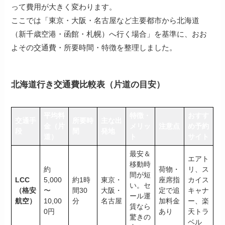
って費用が大きく変わります。
ここでは「東京・大阪・名古屋など主要都市から北海道
（新千歳空港・函館・札幌）へ行く場合」を基準に、おお
よその交通費・所要時間・特徴を整理しました。
北海道行き交通費比較表（片道の目安）
平均料
特徴・
おすす
交通手
所要時
主な出
金（片
メリッ
注意点
め予約
段
間
発地
道）
ト
サイト
最安＆
エアト
移動時
約
荷物・
リ、ス
間が短
LCC
5,000
約1時
東京・
座席指
カイス
い。セ
（格安
〜
間30
大阪・
定で追
キャナ
ール運
航空）
10,00
分
名古屋
加料金
ー、楽
賃なら
0円
あり
天トラ
驚きの
ベル