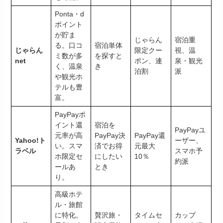
Ponta・d
ポイント
が貯ま
じゃらん
宿泊重
る。口コ
宿泊単体
じゃらん
限定クー
視、温
ミ数が多
を探すと
net
ポン、連
泉・観光
く、温泉
き
泊割
派
や観光ホ
テルも豊
富。
PayPayポ
イント還
宿泊を
PayPayユ
元率が高
PayPay決
PayPay還
Yahoo!ト
ーザー、
い。スマ
済でお得
元最大
ラベル
スマホ予
ホ限定セ
にしたい
10％
約派
ールあ
とき
り。
高級ホテ
ル・旅館
に特化。
贅沢旅・
タイムセ
カップ