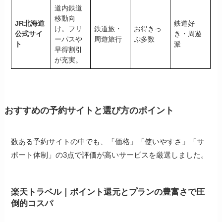
道内鉄道
移動向
JR北海道
鉄道好
け。フリ
鉄道旅・
お得きっ
公式サイ
き・周遊
ーパスや
周遊旅行
ぷ多数
ト
派
早得割引
が充実。
おすすめの予約サイトと選び方のポイント
数ある予約サイトの中でも、「価格」「使いやすさ」「サ
ポート体制」の3点で評価が高いサービスを厳選しました。
楽天トラベル｜ポイント還元とプランの豊富さで圧
倒的コスパ