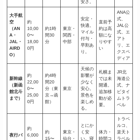
安さ。
ANA公
大手航
安定・
式、
空
約
直前予
快適。
JAL公
（AN
10,00
約1時
東京・
約は高
マイル
式、エ
A・
0〜
間30
関西・
額にな
付与・
アト
JAL・
18,00
分
中部
りやす
早割あ
リ、エ
AIRD
0円
い
り。
クスペ
O）
ディア
天候の
札幌ま
JR北
約
約4時
影響が
新幹線
では未
海道公
22,00
間20
少なく
（新函
開通。
式、ナ
0〜
分（東
東京
安心。
館北斗
追加移
ビタイ
25,00
京→函
景色を
まで）
動が必
ムトラ
0円
館）
楽しめ
要。
ベル
る。
トラベ
とにか
ルコ、
約
約
東京・
く安
体力・
楽天ト
夜行バ
6,000
15〜
仙台・
い。寝
時間コ
ラベル