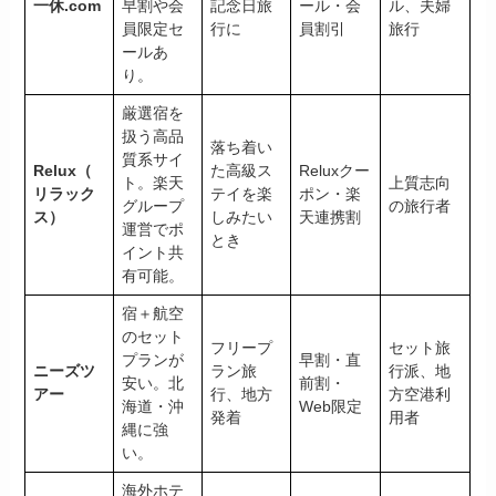
一休.com
早割や会
記念日旅
ール・会
ル、夫婦
員限定セ
行に
員割引
旅行
ールあ
り。
厳選宿を
扱う高品
落ち着い
質系サイ
Relux（
た高級ス
Reluxクー
ト。楽天
上質志向
リラック
テイを楽
ポン・楽
グループ
の旅行者
ス）
しみたい
天連携割
運営でポ
とき
イント共
有可能。
宿＋航空
のセット
フリープ
セット旅
プランが
早割・直
ニーズツ
ラン旅
行派、地
安い。北
前割・
アー
行、地方
方空港利
海道・沖
Web限定
発着
用者
縄に強
い。
海外ホテ