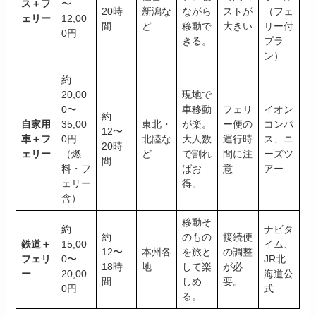
ス＋フ
〜
20時
新潟な
ながら
ストが
（フェ
ェリー
12,00
間
ど
移動で
大きい
リー付
0円
きる。
プラ
ン）
約
20,00
現地で
0〜
車移動
フェリ
イオン
約
自家用
35,00
東北・
が楽。
ー便の
コンパ
12〜
車＋フ
0円
北陸な
大人数
運行時
ス、ニ
20時
ェリー
（燃
ど
で割れ
間に注
ーズツ
間
料・フ
ばお
意
アー
ェリー
得。
含）
移動そ
約
ナビタ
約
のもの
接続便
鉄道＋
15,00
イム、
12〜
本州各
を旅と
の調整
フェリ
0〜
JR北
18時
地
して楽
が必
ー
20,00
海道公
間
しめ
要。
0円
式
る。