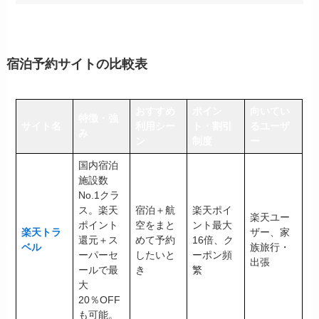
宿泊予約サイトの比較表
おすすめ
ポイン
向いてい
特徴・強
サイト名
利用シー
ト・割引
るユーザ
み
ン
制度
ー
国内宿泊
施設数
No.1クラ
ス。楽天
宿泊＋航
楽天ポイ
楽天ユー
ポイント
空をまと
ント最大
楽天トラ
ザー、家
還元＋ス
めて予約
16倍、ク
ベル
族旅行・
ーパーセ
したいと
ーポン頻
出張
ールで最
き
繁
大
20％OFF
も可能。