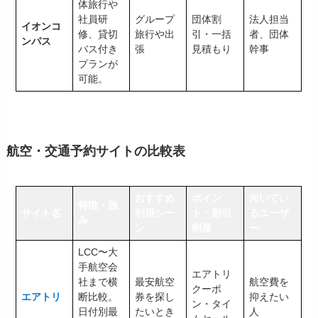
体旅行や
社員研
グループ
団体割
法人担当
イオンコ
修、貸切
旅行や出
引・一括
者、団体
ンパス
バス付き
張
見積もり
幹事
プランが
可能。
航空・交通予約サイトの比較表
おすすめ
ポイン
向いてい
特徴・強
サイト名
利用シー
ト・割引
るユーザ
み
ン
制度
ー
LCC〜大
手航空会
エアトリ
社まで横
最安航空
航空費を
クーポ
エアトリ
断比較。
券を探し
抑えたい
ン・タイ
日付別最
たいとき
人