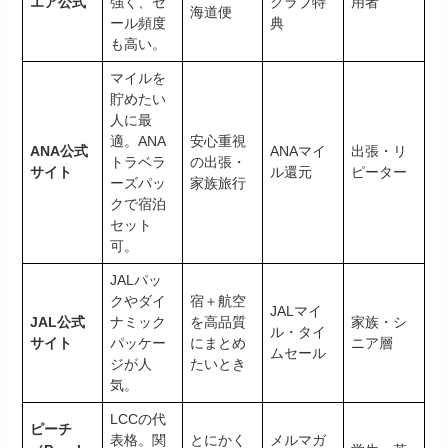
エア公式
強く、セ
クラブ特
用者
海道便
ール頻度
典
も高い。
マイルを
貯めたい
人に最
適。ANA
安心重視
ANA公式
ANAマイ
出張・リ
トラベラ
の出張・
サイト
ル還元
ピーター
ーズパッ
家族旅行
クで宿泊
セット
可。
JALパッ
クやダイ
宿＋航空
JALマイ
JAL公式
ナミック
を高品質
家族・シ
ル・タイ
サイト
パッケー
にまとめ
ニア層
ムセール
ジが人
たいとき
気。
LCCの代
ピーチ
表格。関
とにかく
メルマガ